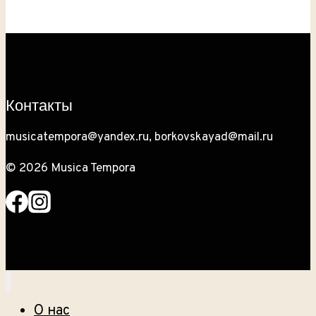
декабре
2022
Контакты
musicatempora@yandex.ru, borkovskayad@mail.ru
© 2026 Musica Tempora
О нас