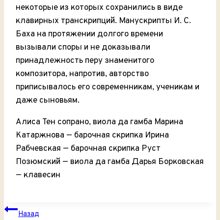
некоторые из которых сохранились в виде
клавирных транскрипций. Манускрипты И. С.
Баха на протяжении долгого времени
вызывали споры и не доказывали
принадлежность перу знаменитого
композитора, напротив, авторство
приписывалось его современникам, ученикам и
даже сыновьям.
Алиса Тен сопрано, виола да гамба Марина
Катаржнова — барочная скрипка Ирина
Рабчевская — барочная скрипка Руст
Позюмский — виола да гамба Дарья Борковская
— клавесин
НАВИГАЦИЯ
Назад